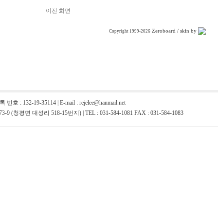
이전 화면
Zeroboard
/ skin by
Copyright 1999-2026
32-19-35114 | E-mail : rejelee@hanmail.net
평면 대성리 518-15번지) | TEL : 031-584-1081 FAX : 031-584-1083