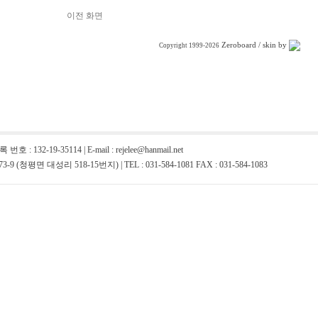
이전 화면
Zeroboard
/ skin by
Copyright 1999-2026
32-19-35114 | E-mail : rejelee@hanmail.net
평면 대성리 518-15번지) | TEL : 031-584-1081 FAX : 031-584-1083