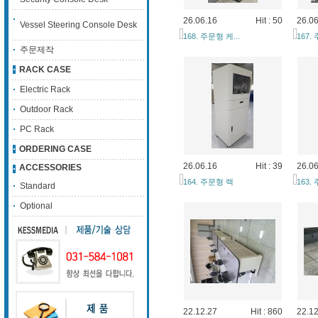
26.06.16
Hit : 50
26.06
Vessel Steering Console Desk
168. 주문형 케...
167.
주문제작
RACK CASE
Electric Rack
Outdoor Rack
PC Rack
ORDERING CASE
26.06.16
Hit : 39
26.06
ACCESSORIES
164. 주문형 랙
163.
Standard
Optional
22.12.27
Hit : 860
22.12