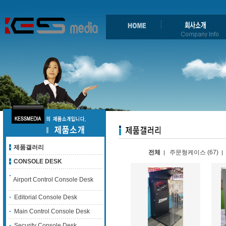
제품갤러리
전체
주문형케이스 (67)
|
|
CONSOLE DESK
Airport Control Console Desk
Editorial Console Desk
Main Control Console Desk
Security Console Desk