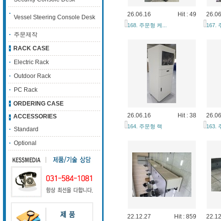
26.06.16
Hit : 49
26.06
Vessel Steering Console Desk
168. 주문형 케...
167.
주문제작
RACK CASE
Electric Rack
Outdoor Rack
PC Rack
ORDERING CASE
26.06.16
Hit : 38
26.06
ACCESSORIES
164. 주문형 랙
163.
Standard
Optional
22.12.27
Hit : 859
22.12