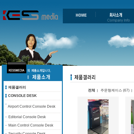
제품갤러리
전체
주문형케이스 (67)
|
|
CONSOLE DESK
Airport Control Console Desk
Editorial Console Desk
Main Control Console Desk
Security Console Desk